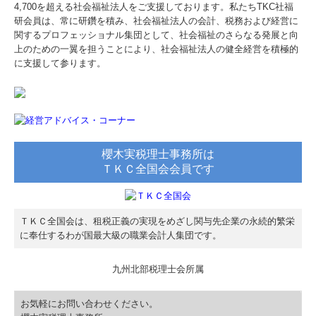
4,700を超える社会福祉法人をご支援しております。私たちTKC社福
研会員は、常に研鑽を積み、社会福祉法人の会計、税務および経営に
関与先向け融資商品ご紹介
関するプロフェッショナル集団として、社会福祉のさらなる発展と向
上のための一翼を担うことにより、社会福祉法人の健全経営を積極的
経営者お役立ち情報
に支援して参ります。
経営者オススメ情報
Q&A経営相談
櫻木実税理士事務所は
税務カレンダー
ＴＫＣ全国会会員です
税務Q&A
ＴＫＣ全国会は、租税正義の実現をめざし関与先企業の永続的繁栄
個人情報保護方針
に奉仕するわが国最大級の職業会計人集団です。
社長メニューASP版
九州北部税理士会所属
TKCシステムQ&A
お気軽にお問い合わせください。